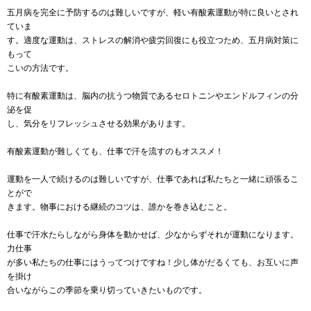
五月病を完全に予防するのは難しいですが、軽い有酸素運動が特に良いとされ
ていま
す。適度な運動は、ストレスの解消や疲労回復にも役立つため、五月病対策に
もって
こいの方法です。
特に有酸素運動は、脳内の抗うつ物質であるセロトニンやエンドルフィンの分
泌を促
し、気分をリフレッシュさせる効果があります。
有酸素運動が難しくても、仕事で汗を流すのもオススメ！
運動を一人で続けるのは難しいですが、仕事であれば私たちと一緒に頑張るこ
とがで
きます。物事における継続のコツは、誰かを巻き込むこと。
仕事で汗水たらしながら身体を動かせば、少なからずそれが運動になります。
力仕事
が多い私たちの仕事にはうってつけですね！少し体がだるくても、お互いに声
を掛け
合いながらこの季節を乗り切っていきたいものです。